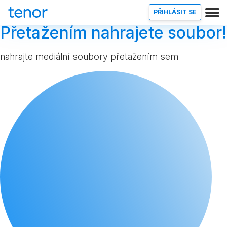
PŘIHLÁSIT SE
Přetažením nahrajete soubor!
nahrajte mediální soubory přetažením sem