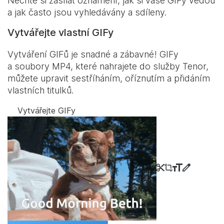
Nechte si zasílat oznámení, jak si vaše GIFy vedou
a jak často jsou vyhledávány a sdíleny.
Vytvářejte vlastní GIFy
Vytváření GIFů je snadné a zábavné! GIFy
a soubory MP4, které nahrajete do služby Tenor,
můžete upravit sestříháním, oříznutím a přidáním
vlastních titulků.
Vytvářejte GIFy