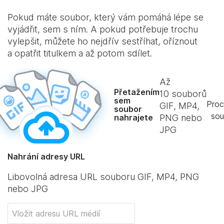
Pokud máte soubor, který vám pomáhá lépe se
vyjádřit, sem s ním. A pokud potřebuje trochu
vylepšit, můžete ho nejdřív sestříhat, oříznout
a opatřit titulkem a až potom sdílet.
Až
Přetažením
10
souborů
sem
Proc
GIF, MP4,
soubor
sou
nahrajete
PNG nebo
JPG
Nahrání adresy URL
Libovolná adresa URL souboru GIF, MP4, PNG
nebo JPG