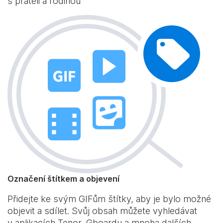
s přáteli a rodinou
Označení štítkem a objevení
Přidejte ke svým GIFům štítky, aby je bylo možné
objevit a sdílet. Svůj obsah můžete vyhledávat
v aplikacích Tenor, Gboardu a mnoha dalších