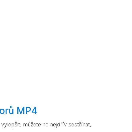
orů MP4
ylepšit, můžete ho nejdřív sestříhat,