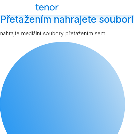
Přetažením nahrajete soubor!
nahrajte mediální soubory přetažením sem