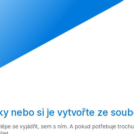
ky nebo si je
vytvořte
ze soub
pe se vyjádřit, sem s ním. A pokud potřebuje trochu v
ílet.