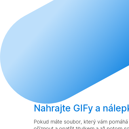
Nahrajte
GIFy a nálep
Pokud máte soubor, který vám pomáhá lé
oříznout a opatřit titulkem a až potom sd