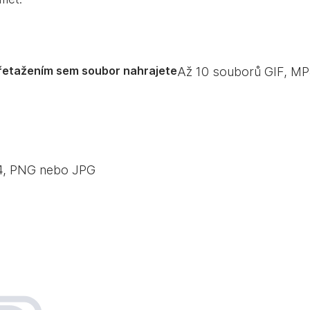
řetažením sem soubor nahrajete
Až
10
souborů GIF, MP
P4, PNG nebo JPG