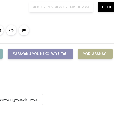
TÍTOL
● GIF en SD
● GIF en HD
● MP4
SASAYAKU YOU NI KOI WO UTAU
YORI ASANAGI