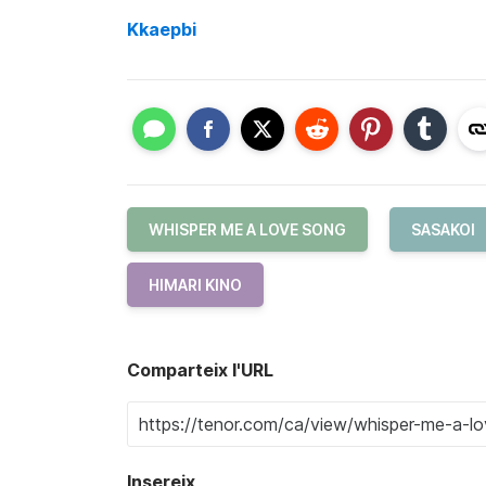
Kkaepbi
WHISPER ME A LOVE SONG
SASAKOI
HIMARI KINO
Comparteix l'URL
Insereix