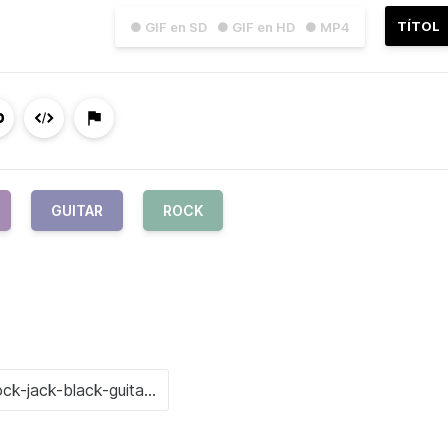
TÍTOL
● GIF en SD
● GIF en HD
● MP4
GUITAR
ROCK