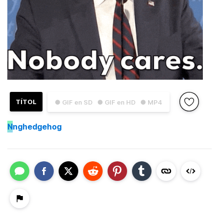
TÍTOL
● GIF en SD
● GIF en HD
● MP4
N
nghedgehog