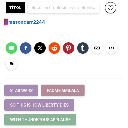
TÍTOL
● GIF en SD
● GIF en HD
● MP4
M
masoncarr2244
STAR WARS
PADME AMIDALA
SO THIS IS HOW LIBERTY DIES
WITH THUNDEROUS APPLAUSE