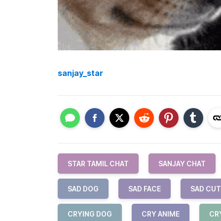
sanjay_star
STAR TAMIL CHAT
SANJAY CHAT
SAD DOG
SAD FACE
SAD CUT
CRYING DOG
CRY ANIME
CR