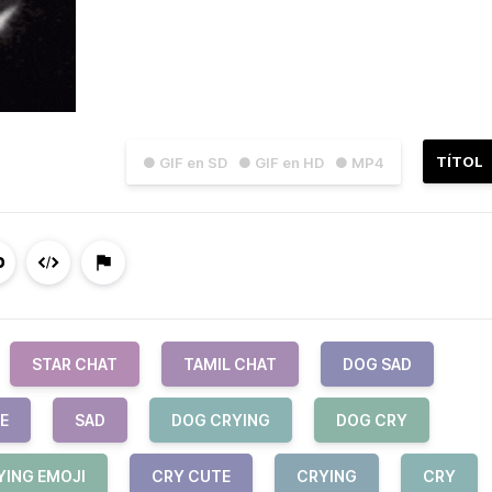
TÍTOL
● GIF en SD
● GIF en HD
● MP4
STAR CHAT
TAMIL CHAT
DOG SAD
E
SAD
DOG CRYING
DOG CRY
YING EMOJI
CRY CUTE
CRYING
CRY