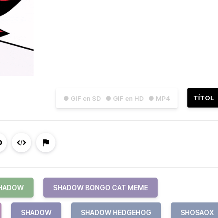
TÍTOL
● GIF en SD
● GIF en HD
● MP4
SHADOW
SHADOW BONGO CAT MEME
SHADOW
SHADOW HEDGEHOG
SHOSAOX