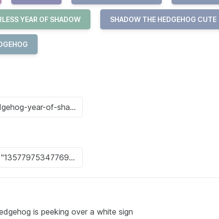
RLESS YEAR OF SHADOW
SHADOW THE HEDGEHOG CUTE
EDGEHOG
edgehog is peeking over a white sign