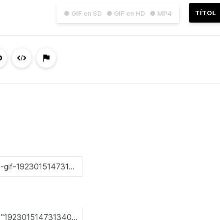
TÍTOL
● GIF en SD
● GIF en HD
● MP4