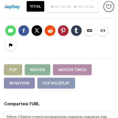
JayGay
TÍTOL
● GIF en SD
● GIF en HD
POP
NAYEON
NAYEON TWICE
IM NAYEON
POP ROLEPLAY
Comparteix l'URL