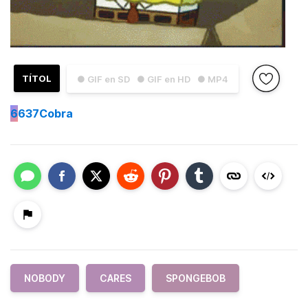
TÍTOL
● GIF en SD
● GIF en HD
● MP4
6
637Cobra
NOBODY
CARES
SPONGEBOB