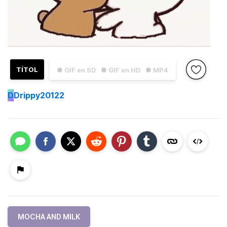
TÍTOL
● GIF en SD
● GIF en HD
● MP4
D
Drippy20122
MOCHA AND MILK