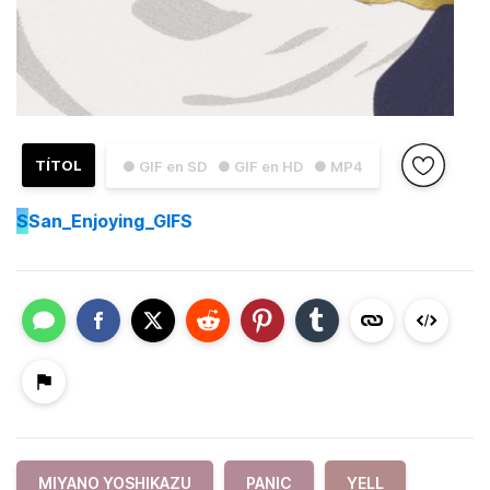
TÍTOL
● GIF en SD
● GIF en HD
● MP4
S
San_Enjoying_GIFS
MIYANO YOSHIKAZU
PANIC
YELL