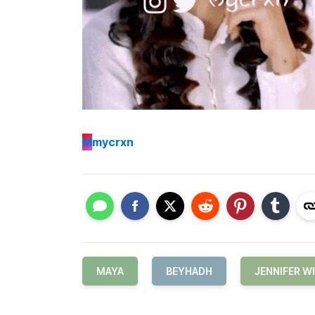
M
mycrxn
MAYA
BEYHADH
JENNIFER W