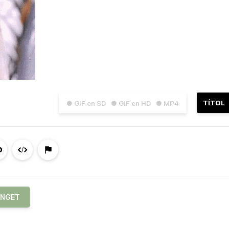
TÍTOL
● GIF en SD
● GIF en HD
● MP4
INGET