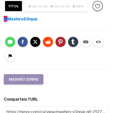
TÍTOL
● GIF en SD
● GIF en HD
● MP4
M
MashiroS3npai
MASHIRO S3NPAI
Comparteix l'URL