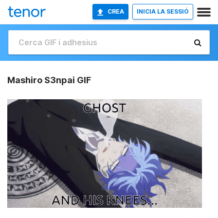
CREA
INICIA LA SESSIÓ
Mashiro S3npai GIF