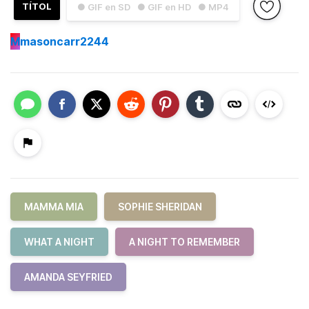
TÍTOL
● GIF en SD
● GIF en HD
● MP4
M
masoncarr2244
MAMMA MIA
SOPHIE SHERIDAN
WHAT A NIGHT
A NIGHT TO REMEMBER
AMANDA SEYFRIED