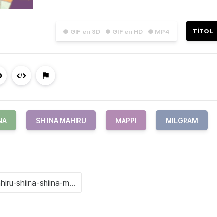
TÍTOL
● GIF en SD
● GIF en HD
● MP4
NA
SHIINA MAHIRU
MAPPI
MILGRAM