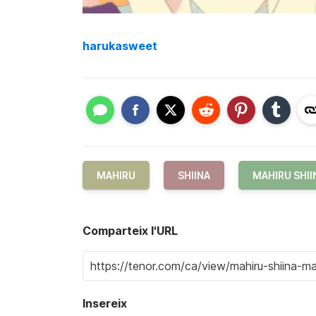
harukasweet
MAHIRU
SHIINA
MAHIRU SHII
Comparteix l'URL
Insereix