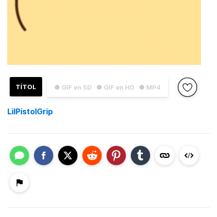
TÍTOL
● GIF en SD
● GIF en HD
● MP4
LilPistolGrip