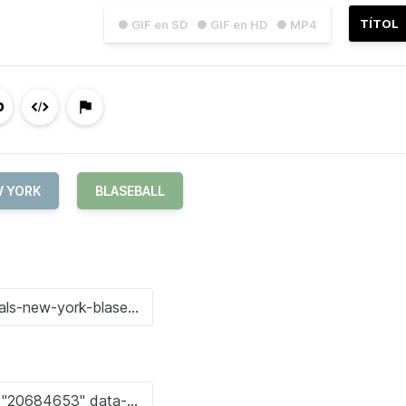
TÍTOL
● GIF en SD
● GIF en HD
● MP4
 YORK
BLASEBALL