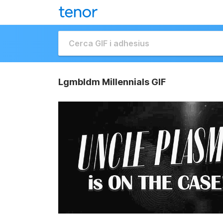
Lgmbldm Millennials GIF