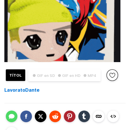
TÍTOL
● GIF en SD
● GIF en HD
● MP4
LavoratoDante