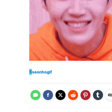
S
seonhogif