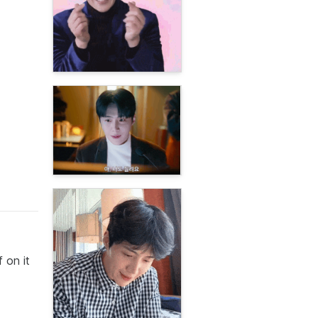
 on it