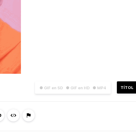
TÍTOL
● GIF en SD
● GIF en HD
● MP4