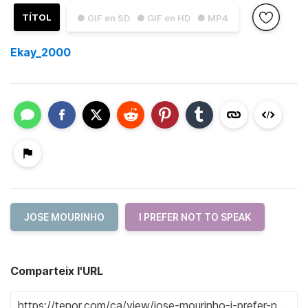
TÍTOL
● GIF en SD
● GIF en HD
● MP4
Ekay_2000
JOSE MOURINHO
I PREFER NOT TO SPEAK
Comparteix l'URL