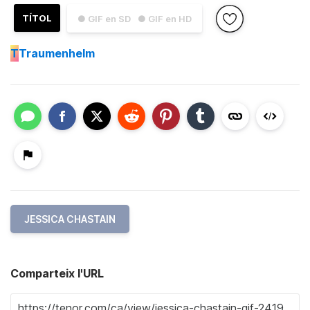
TÍTOL
● GIF en SD
● GIF en HD
T
Traumenhelm
JESSICA CHASTAIN
Comparteix l'URL