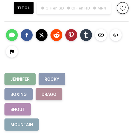
TÍTOL
● GIF en SD
● GIF en HD
● MP4
JENNIFER
ROCKY
BOXING
DRAGO
SHOUT
MOUNTAIN