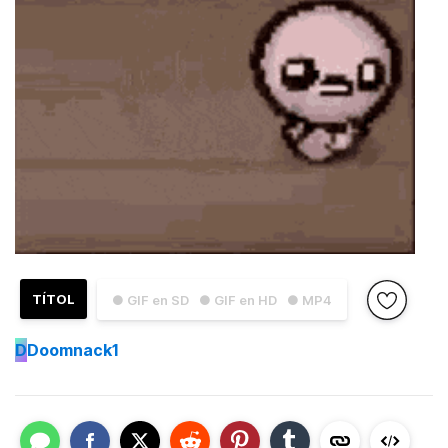
TÍTOL
● GIF en SD
● GIF en HD
● MP4
D
Doomnack1