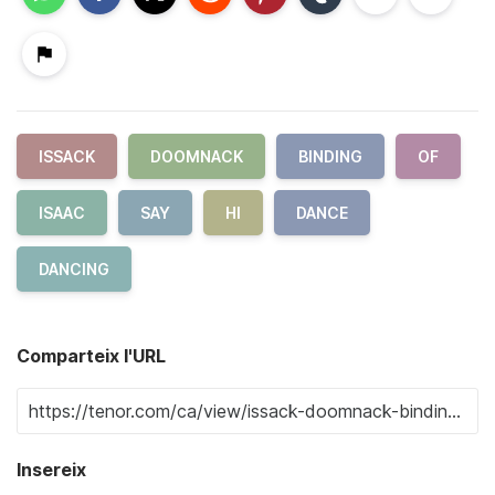
ISSACK
DOOMNACK
BINDING
OF
ISAAC
SAY
HI
DANCE
DANCING
Comparteix l'URL
Insereix