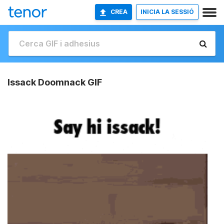
CREA
INICIA LA SESSIÓ
Issack Doomnack GIF