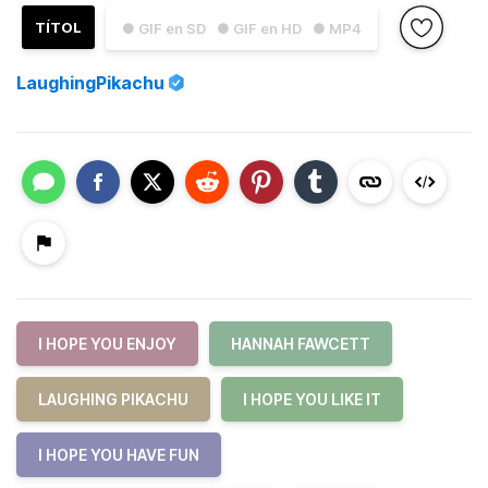
TÍTOL
● GIF en SD
● GIF en HD
● MP4
LaughingPikachu
I HOPE YOU ENJOY
HANNAH FAWCETT
LAUGHING PIKACHU
I HOPE YOU LIKE IT
I HOPE YOU HAVE FUN