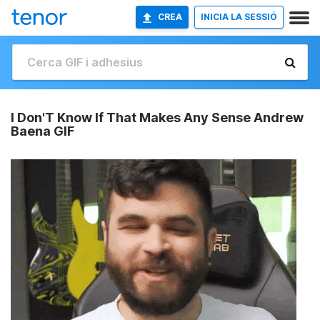
CREA
INICIA LA SESSIÓ
I Don'T Know If That Makes Any Sense Andrew
Baena GIF