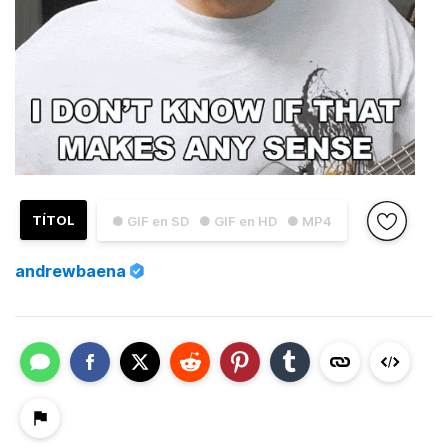
TÍTOL
● GIF en SD
● GIF en HD
● MP4
andrewbaena