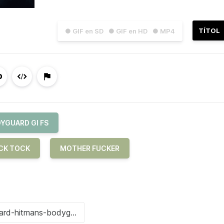
TÍTOL
● GIF en SD
● GIF en HD
● MP4
YGUARD GI FS
CK TOCK
MOTHER FUCKER