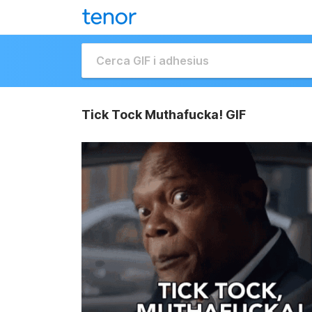
Tick Tock Muthafucka! GIF