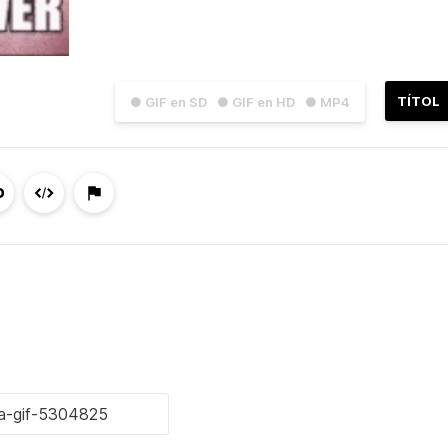
TÍTOL
● GIF en SD
● GIF en HD
● MP4