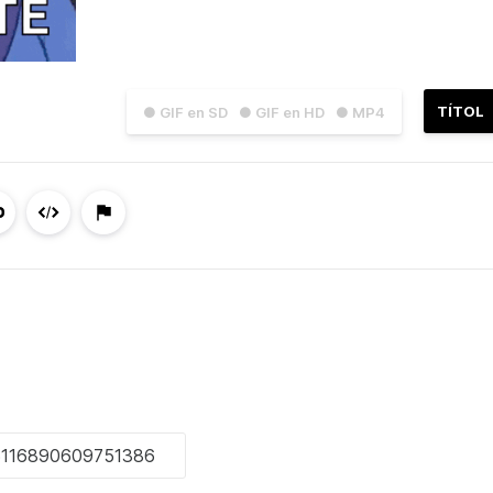
TÍTOL
● GIF en SD
● GIF en HD
● MP4