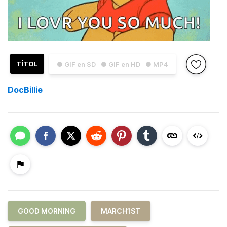
TÍTOL
● GIF en SD
● GIF en HD
● MP4
DocBillie
GOOD MORNING
MARCH1ST