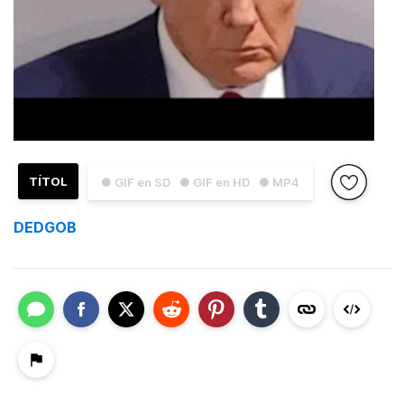
TÍTOL
● GIF en SD
● GIF en HD
● MP4
DEDGOB