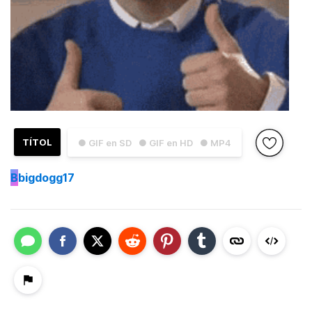
TÍTOL
● GIF en SD
● GIF en HD
● MP4
B
bigdogg17