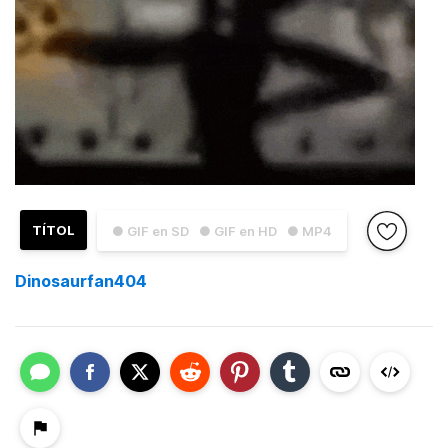
TÍTOL
● GIF en SD
● GIF en HD
● MP4
Dinosaurfan404