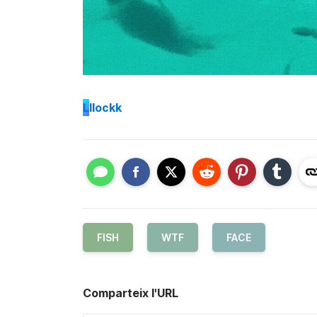
L
llockk
FISH
WTF
FACE
Comparteix l'URL