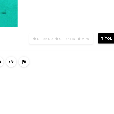
TÍTOL
● GIF en SD
● GIF en HD
● MP4