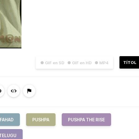
TÍTOL
● GIF en SD
● GIF en HD
● MP4
FAHAD
PUSHPA
PUSHPA THE RISE
TELUGU