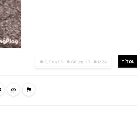
TÍTOL
● GIF en SD
● GIF en HD
● MP4