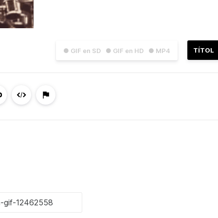
TÍTOL
● GIF en SD
● GIF en HD
● MP4