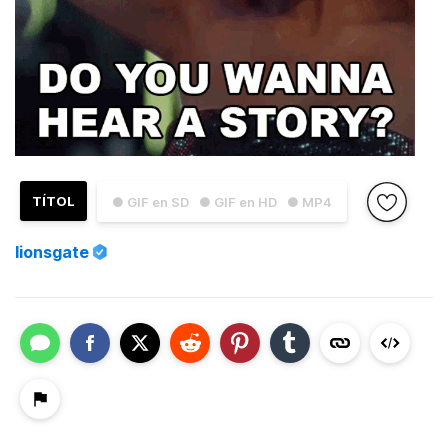
TÍTOL
● GIF en SD
● GIF en HD
● MP4
lionsgate