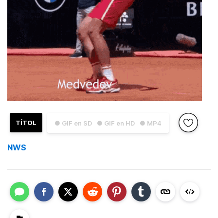
TÍTOL
● GIF en SD
● GIF en HD
● MP4
NWS