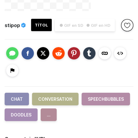
stipop
TÍTOL
● GIF en SD
● GIF en HD
CHAT
CONVERSATION
SPEECHBUBBLES
DOODLES
...