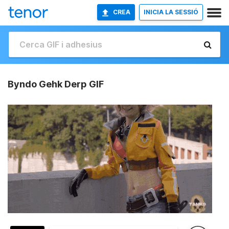
CREA
INICIA LA SESSIÓ
Byndo Gehk Derp GIF