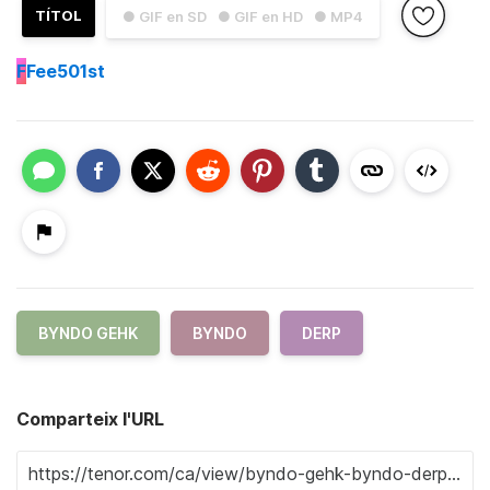
TÍTOL
● GIF en SD
● GIF en HD
● MP4
F
Fee501st
BYNDO GEHK
BYNDO
DERP
Comparteix l'URL