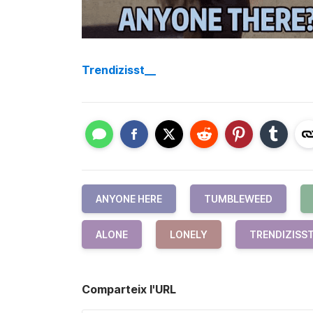
Trendizisst__
ANYONE HERE
TUMBLEWEED
ALONE
LONELY
TRENDIZISS
Comparteix l'URL