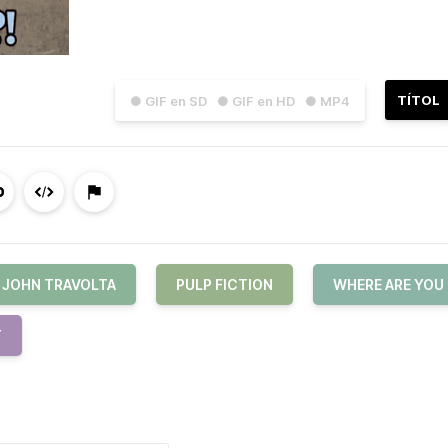
TÍTOL
● GIF en SD
● GIF en HD
● MP4
JOHN TRAVOLTA
PULP FICTION
WHERE ARE YOU
T