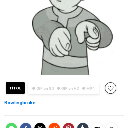
TÍTOL
● GIF en SD
● GIF en HD
● MP4
Bowlingbroke