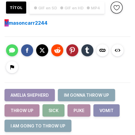
TÍTOL
● GIF en SD
● GIF en HD
● MP4
M
masoncarr2244
AMELIA SHEPHERD
IM GONNA THROW UP
THROW UP
SICK
PUKE
VOMIT
I AM GOING TO THROW UP