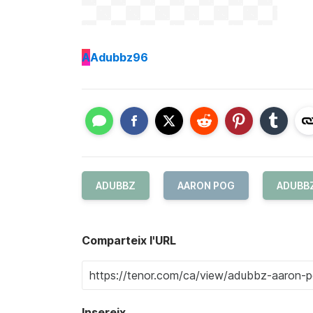
A
Adubbz96
ADUBBZ
AARON POG
ADUBB
Comparteix l'URL
Insereix