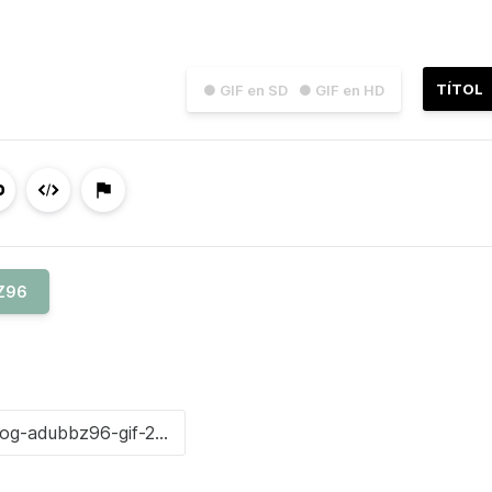
TÍTOL
● GIF en SD
● GIF en HD
Z96