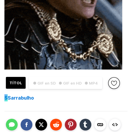
TÍTOL
● GIF en SD
● GIF en HD
● MP4
S
Sarrabulho