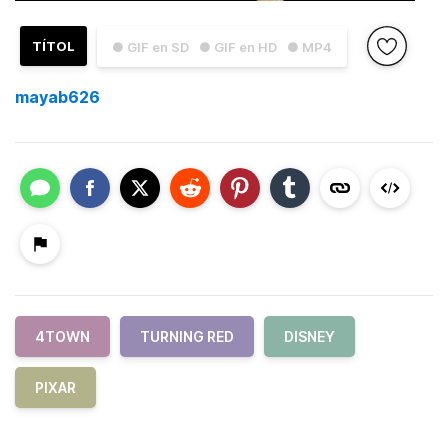
TÍTOL
● GIF en SD
● GIF en HD
● MP4
mayab626
4TOWN
TURNING RED
DISNEY
PIXAR