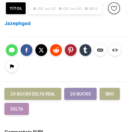
TÍTOL
● GIF en SD
● GIF en HD
● MP4
Jazephgod
20 BUCKS DELTA REAL
20 BUCKS
BRO
DELTA
Comparteix l'URL