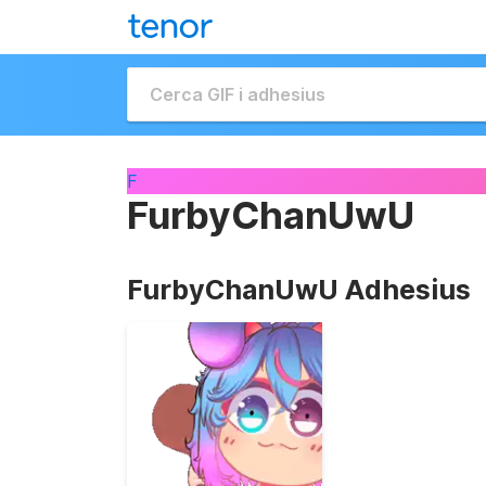
F
FurbyChanUwU
FurbyChanUwU Adhesius